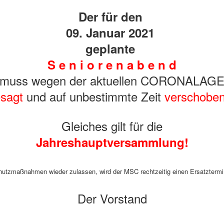
Der für den
09. Januar 2021
geplante
S e n i o r e n a b e n d
muss wegen der aktuellen CORONALAG
sagt
und auf unbestimmte Zeit
verschobe
Gleiches gilt für die
Jahreshauptversammlung!
hutzmaßnahmen wieder zulassen, wird der MSC rechtzeitig einen Ersatzterm
Der Vorstand