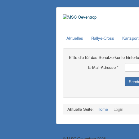
Aktuelles
Rallye-Cross
Kartsport
Bitte die für das Benutzerkonto hinte
E-Mail-Adresse
*
Send
Aktuelle Seite:
Home
Login
© MSC Oeventrop 2026