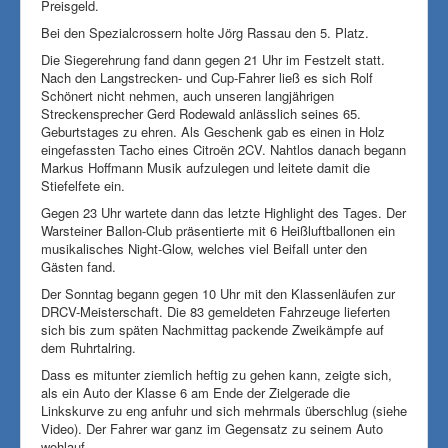
Preisgeld.
Bei den Spezialcrossern holte Jörg Rassau den 5. Platz.
Die Siegerehrung fand dann gegen 21 Uhr im Festzelt statt.
Nach den Langstrecken- und Cup-Fahrer ließ es sich Rolf
Schönert nicht nehmen, auch unseren langjährigen
Streckensprecher Gerd Rodewald anlässlich seines 65.
Geburtstages zu ehren. Als Geschenk gab es einen in Holz
eingefassten Tacho eines Citroën 2CV. Nahtlos danach begann
Markus Hoffmann Musik aufzulegen und leitete damit die
Stiefelfete ein.
Gegen 23 Uhr wartete dann das letzte Highlight des Tages. Der
Warsteiner Ballon-Club präsentierte mit 6 Heißluftballonen ein
musikalisches Night-Glow, welches viel Beifall unter den
Gästen fand.
Der Sonntag begann gegen 10 Uhr mit den Klassenläufen zur
DRCV-Meisterschaft. Die 83 gemeldeten Fahrzeuge lieferten
sich bis zum späten Nachmittag packende Zweikämpfe auf
dem Ruhrtalring.
Dass es mitunter ziemlich heftig zu gehen kann, zeigte sich,
als ein Auto der Klasse 6 am Ende der Zielgerade die
Linkskurve zu eng anfuhr und sich mehrmals überschlug (siehe
Video). Der Fahrer war ganz im Gegensatz zu seinem Auto
wohlauf.