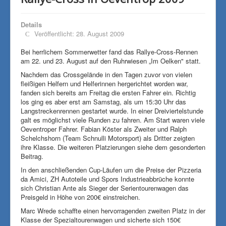
Details
Veröffentlicht: 28. August 2009
Bei herrlichem Sommerwetter fand das Rallye-Cross-Rennen
am 22. und 23. August auf den Ruhrwiesen „Im Oelken" statt.
Nachdem das Crossgelände in den Tagen zuvor von vielen
fleißigen Helfern und Helferinnen hergerichtet worden war,
fanden sich bereits am Freitag die ersten Fahrer ein. Richtig
los ging es aber erst am Samstag, als um 15:30 Uhr das
Langstreckenrennen gestartet wurde. In einer Dreiviertelstunde
galt es möglichst viele Runden zu fahren. Am Start waren viele
Oeventroper Fahrer. Fabian Köster als Zweiter und Ralph
Schelchshorn (Team Schnulli Motorsport) als Dritter zeigten
ihre Klasse. Die weiteren Platzierungen siehe dem gesonderten
Beitrag.
In den anschließenden Cup-Läufen um die Preise der Pizzeria
da Amici, ZH Autoteile und Spors Industrieabbrüche konnte
sich Christian Ante als Sieger der Serientourenwagen das
Preisgeld in Höhe von 200€ einstreichen.
Marc Wrede schaffte einen hervorragenden zweiten Platz in der
Klasse der Spezialtourenwagen und sicherte sich 150€