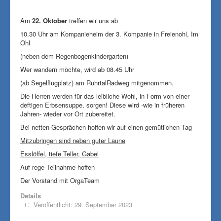
Am
22. Oktober
treffen wir uns ab
10.30 Uhr
am Kompanieheim der 3. Kompanie in
Freienohl
, Im
Ohl
(neben dem Regenbogenkindergarten)
Wer wandern möchte, wird ab 08.45 Uhr
(ab Segelflugplatz) am
RuhrtalRadweg
mitgenommen.
Die Herren werden für das leibliche Wohl, in Form von einer
deftigen Erbsensuppe, sorgen!
Diese wird -wie in früheren
Jahren- wieder vor Ort zubereitet.
Bei netten Gesprächen hoffen wir auf einen gemütlichen Tag
Mitzubringen sind neben guter Laune
Esslöffel, tiefe Teller, Gabel
Auf rege Teilnahme hoffen
Der Vorstand mit
OrgaTeam
Details
Veröffentlicht: 29. September 2023