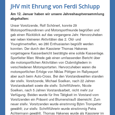
JHV mit Ehrung von Ferdi Schlupp
Am 12. Januar haben wir unsere
Jahreshauptversammlung
abgehalten:
Unser Vorsitzende, Rolf Schönert, konnte 29
Motorsportfreundinnen und Motorsportfreunde begrüßen und
gab einen Rückblick auf das vergangene Jahr. Hervorzuheben
war neben kleineren Aktivitäten das 2. Old- und
Youngtimertreffen, wo 280 Enthusiasten begrüßt werden
konnten. Der durch den Kassierer Thomas Hakenes
vorgetragene Kassenbericht bestätigte eine solide Kassenlage.
Sportleiter Marc Wrede gab einen umfassenden Bericht über
die motorsportlichen Aktivitäten von Clubmitgliedern in
verschiedenen Motorsportarten. Hervorzuheben waren die
motorsportlichen Erfolge von Niklas Pöttgen im Rallyesport
aber auch beim Auto-Cross. Bei den Vorstandswahlen standen
der stellv. Vorsitzende, Michael Soelken, nach 22 Jahren
Vorstandsarbeit sowie die stellv. Schriftführerin, Nicole
Soelken, nach 5 Jahren Vorstandsarbeit, nicht mehr zur
Verfügung. Beiden wurde für Ihre Tätigkeit im Vorstand vom
Vorsitzenden ein Präsent und Blumenstrauß überreicht. Zum
neuer stellv. Vorsitzenden wurde einstimmig Björn Trompetter
gewählt; zur stellv. Schriftführerin wurde einstimmig Petra
Achtermann gewählt. Thomas Hakenes wurde als Kassierer im