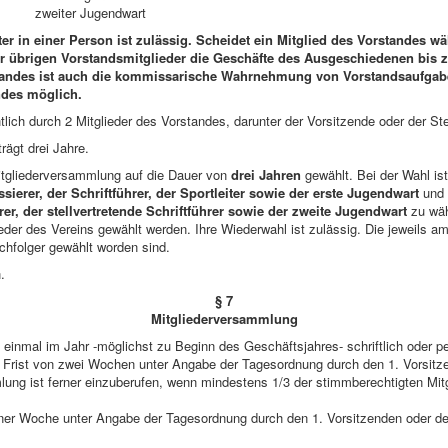
rer zweiter Jugendwart
r in einer Person ist zulässig. Scheidet ein Mitglied des Vorstandes w
er übrigen Vorstandsmitglieder die Geschäfte des Ausgeschiedenen bi
tandes ist auch die kommissarische Wahrnehmung von Vorstandsaufgaben
des möglich.
tlich durch 2 Mitglieder des Vorstandes, darunter der Vorsitzende oder der Ste
rägt drei Jahre.
it­glie­der­ver­samm­lung auf die Dau­er von
drei Jah­ren
gewählt. Bei der Wahl is
ssierer, der Schriftführer, der Sportleiter sowie der erste Jugendwart
und
rer, der stellvertretende Schriftführer sowie der zweite Jugendwart
zu wäh
lie­der des Ver­eins ge­wählt wer­den. Ihre Wie­der­wahl ist zu­läs­sig. Die jeweil
chfolger gewählt worden sind.
h.
§ 7
Mitgliederversammlung
einmal im Jahr -möglichst zu Beginn des Geschäftsjahres- schriftlich oder pe
r Frist von zwei Wochen unter Angabe der Tagesordnung durch den 1. Vorsitze
lung ist ferner einzuberufen, wenn mindestens 1/3 der stimmberechtigten Mitgl
 einer Woche unter Angabe der Tagesordnung durch den 1. Vorsitzenden oder de