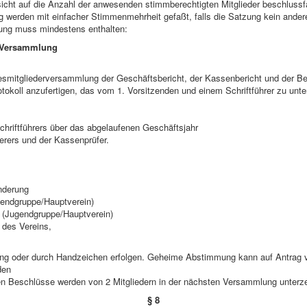
icht auf die Anzahl der anwesenden stimmberechtigten Mitglieder beschlussf
 werden mit einfacher Stimmenmehrheit gefaßt, falls die Satzung kein ander
ung muss mindestens enthalten:
n Versammlung
smitgliederversammlung der Geschäftsbericht, der Kassenbericht und der Ber
otokoll anzufertigen, das vom 1. Vorsitzenden und einem Schriftführer zu un
hriftführers über das abgelaufenen Geschäftsjahr
rers und der Kassenprüfer.
nderung
endgruppe/Hauptverein)
es (Jugendgruppe/Hauptverein)
 des Vereins,
g oder durch Handzeichen erfolgen. Geheime Abstimmung kann auf Antrag v
den
en Beschlüsse werden von 2 Mitgliedern in der nächsten Versammlung unterze
§ 8