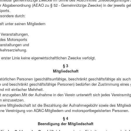
 Abgabenordnung (AEAO zu § 52 - Gemeinnützige Zwecke) in der jeweils ge
ports.
esondere durch:
ft unter seinen Mitgliedern
nfte,
 Veranstaltungen,
des Motorsports
ranstaltungen und
rkehrserziehung.
n erster Linie keine eigenwirtschaftlichen Zwecke verfolgt.
§ 3
Mitgliedschaft
natürlichen Personen (geschäftsunfähige, beschränkt geschäftsfähige als auc
e und beschränkt geschäftsfähige Personen) bedürfen der Zustimmung eines g
d mit einfacher Mehrheit.
 anzugeben.Mit der Aufnahme in den Verein unterwirft sich jedes Vereinsmitgl
en einzusetzen.
ame Mitgliedschaft ist die Bezahlung der Aufnahmegebühr sowie des Mitglied
eine Vereinigung von ADAC-Mitgliedern und motorsportbegeisterten Personen.
§ 4
Beendigung der Mitgliedschaft