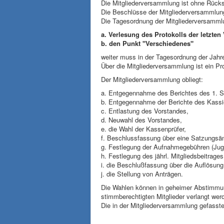
Die Mitgliederversammlung ist ohne Rücks
Die Beschlüsse der Mitgliederversammlung
Die Tagesordnung der Mitgliederversamml
a. Verlesung des Protokolls der letzte
b. den Punkt "Verschiedenes"
weiter muss in der Tagesordnung der Jahre
Über die Mitgliederversammlung ist ein Pr
Der Mitgliederversammlung obliegt:
a. Entgegennahme des Berichtes des 1. Sc
b. Entgegennahme der Berichte des Kassie
c. Entlastung des Vorstandes,
d. Neuwahl des Vorstandes,
e. die Wahl der Kassenprüfer,
f. Beschlussfassung über eine Satzungsä
g. Festlegung der Aufnahmegebühren (Jug
h. Festlegung des jährl. Mitgliedsbeitrag
i. die Beschlußfassung über die Auflösung
j. die Stellung von Anträgen.
Die Wahlen können in geheimer Abstimmun
stimmberechtigten Mitglieder verlangt wer
Die in der Mitgliederversammlung gefasst