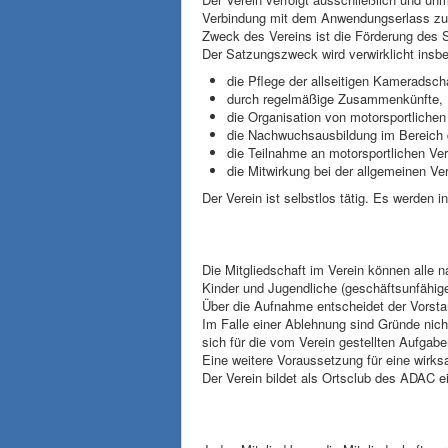
Verbindung mit dem Anwendungserlass zur
Zweck des Vereins ist die Förderung des S
Der Satzungszweck wird verwirklicht insb
die Pflege der allseitigen Kameradscha
durch regelmäßige Zusammenkü
die Organisation von motorsportlichen
die Nachwuchsausbildung im Bereich 
die Teilnahme an motorsportlichen Ve
die Mitwirkung bei der allgemeinen Ve
Der Verein ist selbstlos tätig. Es werden i
Die Mitgliedschaft im Verein können alle 
Kinder und Jugendliche (geschäftsunfähig
Über die Aufnahme entscheidet der Vorstan
Im Falle einer Ablehnung sind Gründe nicht
sich für die vom Verein gestellten Aufgab
Eine weitere Voraussetzung für eine wirks
Der Verein bildet als Ortsclub des ADAC 