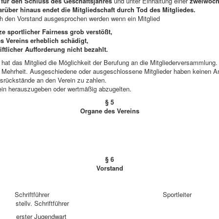
r
für den Schluss des Geschäftsjahres
und unter Einhaltung einer
zweiwöch
arüber hinaus endet die Mitgliedschaft durch Tod des Mitgliedes.
ch den Vorstand ausgesprochen werden wenn ein Mitglied
e sportlicher Fairness grob verstößt,
s Vereins erheblich schädigt,
iftlicher Aufforderung nicht bezahlt.
at das Mitglied die Möglichkeit der Berufung an die Mitgliederversammlung.
her Mehrheit. Ausgeschiedene oder ausgeschlossene Mitglieder haben keinen 
ngsrückstände an den Verein zu zahlen.
in herauszugeben oder wertmäßig abzugelten.
§ 5
Organe des Vereins
§ 6
Vorstand
chriftführer Sportleiter
nder stellv. Schriftführer
Jugendwart