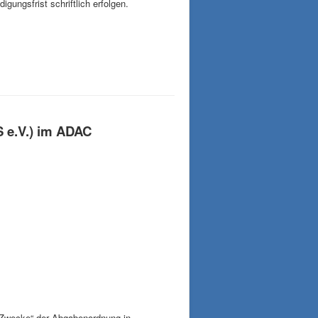
gungsfrist schriftlich erfolgen.
S e.V.) im ADAC
e Zwecke“ der Abgabenordnung in