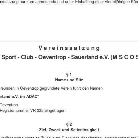
nssatzung nur zum Jahresende und unter Einhaltung einer vierteljährigen Kündi
V e r e i n s s a t z u n g
- Sport - Club - Oeventrop - Sauerland e.V. (M S C O 
§ 1
Name und Sitz
reunden in Oeventrop gegründete Verein führt den Namen
uerland e.V. im ADAC"
 Oeventrop.
er Registernummer VR 325 eingetragen.
§ 2
Ziel, Zweck und Selbstlosigkeit
nmittelbar gemeinnützige Zwecke im Sinne des Abschnittes „steuerbegünstigt