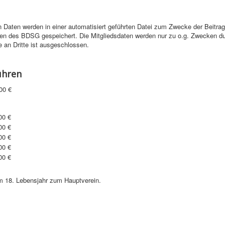
n Daten werden in einer automatisiert geführten Datei zum Zwecke der Beitra
n des BDSG gespeichert. Die Mitgliedsdaten werden nur zu o.g. Zwecken du
 an Dritte ist ausgeschlossen.
ühren
 €
00 €
00 €
00 €
00 €
00 €
m 18. Lebensjahr zum Hauptverein.