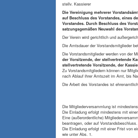
stellv. Kassie
Die Vereinigung mehrerer Vorstandsämte
auf Beschluss des Vorstandes, eines d
Vorstandes. Durch Beschluss des Vors
satzungsgemäßen Neuwahl des Vorstan
Der Verein wird gerichtlich und außergerich
Die Amtsdauer der Vorstandsmitglieder bet
Die Vor­stands­mit­glie­der wer­den von der M
der Vorsitzende, der stellvertretende Ka
stellvertretende Vorsitzende, der Kassie
Zu Vor­stands­mit­glie­dern kön­nen nur Mit­g
nach Ablauf ihrer Amtszeit im Amt, bis Na
Die Arbeit des Vorstandes ist ehrenamtlic
Die Mitgliederversammlung ist mindestens 
Die Einladung erfolgt mindestens mit eine
Eine (außerordentliche) Mitgliederversamm
beantragen, oder auf Vorstandsbeschluss.
Die Einladung erfolgt mit einer Frist von
wie unter Abs. 1.